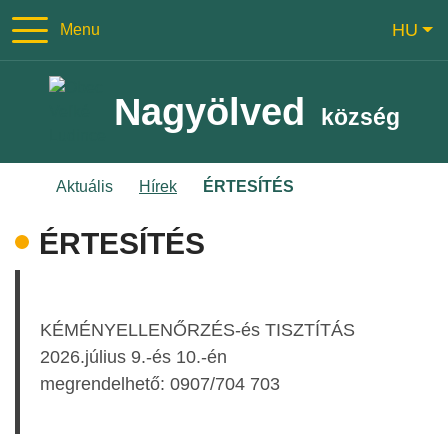
Ugrás a tartalomra
Ugrás a menüre
Mag
HU
Menu
+421/367738121
obec@velkelud
Nagyölved
község
Kezdőlap
Aktuális
Hírek
ÉRTESÍTÉS
ÉRTESÍTÉS
KÉMÉNYELLENŐRZÉS-és TISZTÍTÁS
2026.július 9.-és 10.-én
megrendelhető: 0907/704 703