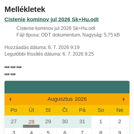
Mellékletek
Cistenie kominov jul 2026 Sk+Hu.odt
Cistenie kominov jul 2026 Sk+Hu.odt
Fájl típusa: ODT dokumentum, Nagyság: 5,75 kB
Hozzáadás dátuma:
6. 7. 2026 9:19
Legutóbbi frissítés dátuma:
6. 7. 2026 9:25
Augusztus
2026
Po
Út
St
Čt
Pá
So
Ne
27
29
30
31
1
2
28
Komunálny odpad
3
4
5
6
7
8
9