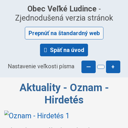
Obec Veľké Ludince
-
Zjednodušená verzia stránok
Prepnúť na štandardný web
Späť na úvod
Nastavenie veľkosti písma
—
+
Aktuality - Oznam -
Hirdetés