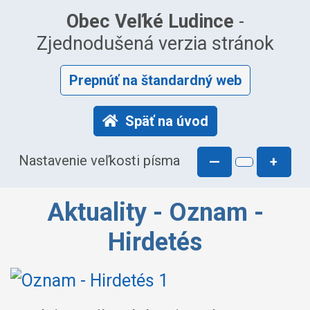
Obec Veľké Ludince
-
Zjednodušená verzia stránok
Prepnúť na štandardný web
Späť na úvod
Nastavenie veľkosti písma
—
+
Aktuality - Oznam -
Hirdetés