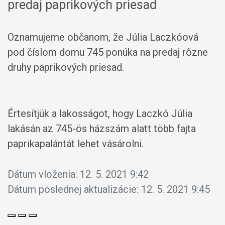
predaj paprikových priesad
Oznamujeme občanom, že Júlia Laczkóová
pod číslom domu 745 ponúka na predaj rôzne
druhy paprikových priesad.
Értesítjük a lakosságot, hogy Laczkó Júlia
lakásán az 745-ös házszám alatt több fajta
paprikapalántát lehet vásárolni.
Dátum vloženia:
12. 5. 2021 9:42
Dátum poslednej aktualizácie:
12. 5. 2021 9:45