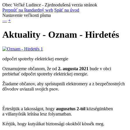
Obec Veľké Ludince
- Zjednodušená verzia stránok
Prepnúť na štandardný web
Späť na úvod
Nastavenie veľkosti písma
—
+
Aktuality - Oznam - Hirdetés
odpočet spotreby elektrickej energie
Oznamujeme občanom, že od
2. augusta 2021
bude v obci
prebiehať odpočet spotreby elektrickej energie.
Žiadame občanov, aby sprístupnili elektromery a z bezpečnostných
dôvodov uviazali svojich psov.
Értesítjük a lakosságot, hogy
augusztus 2-tól
községünkben
a villanyórák leírása lesz folyamatban.
Kérjük, hogy kutyáikat biztonsági okokból kössék meg.