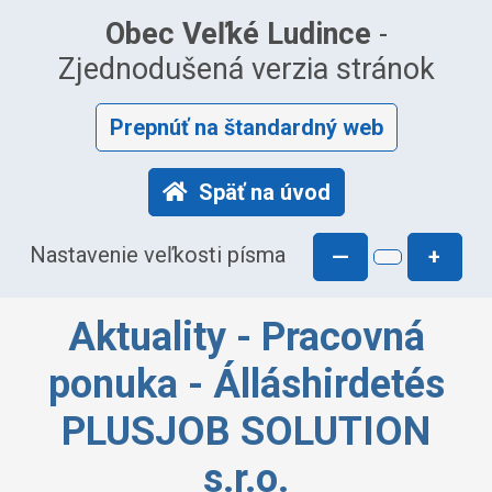
Obec Veľké Ludince
-
Zjednodušená verzia stránok
Prepnúť na štandardný web
Späť na úvod
Nastavenie veľkosti písma
—
+
Aktuality - Pracovná
ponuka - Álláshirdetés
PLUSJOB SOLUTION
s.r.o.