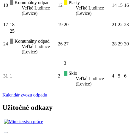
Komunálny odpad
Plasty
10
12
14
15
16
Veľké Ludince
Veľké Ludince
(Levice)
(Levice)
17
18
19
20
21
22
23
25
Komunálny odpad
24
26
27
28
29
30
Veľké Ludince
(Levice)
3
Sklo
31
1
2
4
5
6
Veľké Ludince
(Levice)
Kalendár zvozu odpadu
Užitočné odkazy