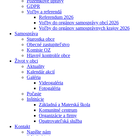
Pozemkové úpravy
GDPR
Voľby a referendá
Referendum 2026
Voľby do orgánov samosprávy obcí 2026
Voľby do orgánov samosprávnych krajov 2026
Samospráva
Starostka obce
Obecné zastupiteľstvo
Komisie OZ
Hlavný kontrolór obce
Život v obci
Aktuality
Kalendár akcií
Galéria
Videogaléria
Fotogaléria
Počasie
Inštitúcie
Základná a Materská škola
Komunitné centrum
Organizácie a firmy
Opatrovateľská služba
Kontakt
Napíšte nám