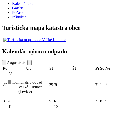
Kalendár akcií
Galéria
Počasie
Inštitúcie
Turistická mapa katastra obce
Kalendár vývozu odpadu
August
2026
Po
Ut
St
Št
Pi
So
Ne
28
Komunálny odpad
27
29
30
31
1
2
Veľké Ludince
(Levice)
3
4
5
6
7
8
9
11
13