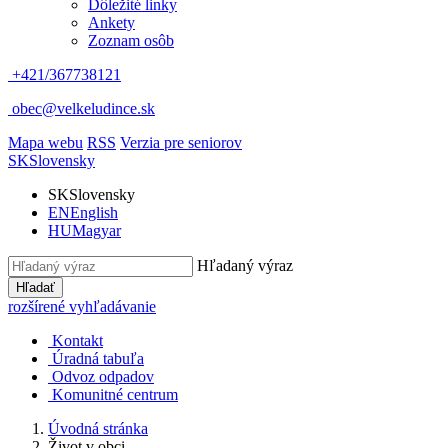
Dôležité linky
Ankety
Zoznam osôb
+421/367738121
obec@velkeludince.sk
Mapa webu
RSS
Verzia pre seniorov
SK
Slovensky
SK
Slovensky
EN
English
HU
Magyar
Hľadaný výraz
Hľadať
rozšírené vyhľadávanie
Kontakt
Úradná tabuľa
Odvoz odpadov
Komunitné centrum
Úvodná stránka
Život v obci