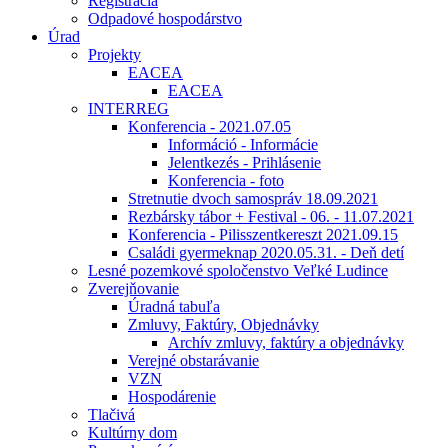
Registrácia
Odpadové hospodárstvo
Úrad
Projekty
EACEA
EACEA
INTERREG
Konferencia - 2021.07.05
Információ - Informácie
Jelentkezés - Prihlásenie
Konferencia - foto
Stretnutie dvoch samospráv 18.09.2021
Rezbársky tábor + Festival - 06. - 11.07.2021
Konferencia - Pilisszentkereszt 2021.09.15
Családi gyermeknap 2020.05.31. - Deň detí
Lesné pozemkové spoločenstvo Veľké Ludince
Zverejňovanie
Úradná tabuľa
Zmluvy, Faktúry, Objednávky
Archív zmluvy, faktúry a objednávky
Verejné obstarávanie
VZN
Hospodárenie
Tlačivá
Kultúrny dom