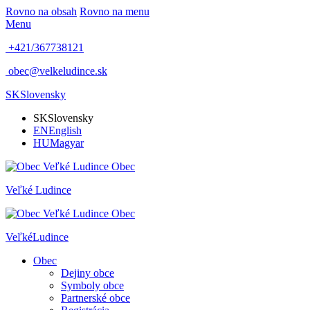
Rovno na obsah
Rovno na menu
Menu
+421/367738121
obec@velkeludince.sk
SK
Slovensky
SK
Slovensky
EN
English
HU
Magyar
Obec
Veľké
Ludince
Obec
Veľké
Ludince
Obec
Dejiny obce
Symboly obce
Partnerské obce