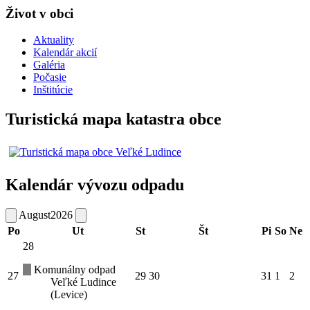
Život v obci
Aktuality
Kalendár akcií
Galéria
Počasie
Inštitúcie
Turistická mapa katastra obce
Kalendár vývozu odpadu
August
2026
Po
Ut
St
Št
Pi
So
Ne
28
Komunálny odpad
27
29
30
31
1
2
Veľké Ludince
(Levice)