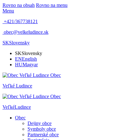
Rovno na obsah
Rovno na menu
Menu
+421/367738121
obec@velkeludince.sk
SK
Slovensky
SK
Slovensky
EN
English
HU
Magyar
Obec
Veľké
Ludince
Obec
Veľké
Ludince
Obec
Dejiny obce
Symboly obce
Partnerské obce