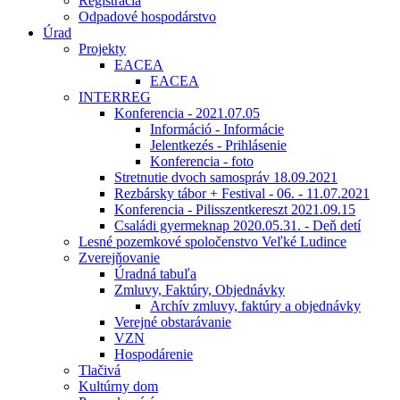
Registrácia
Odpadové hospodárstvo
Úrad
Projekty
EACEA
EACEA
INTERREG
Konferencia - 2021.07.05
Információ - Informácie
Jelentkezés - Prihlásenie
Konferencia - foto
Stretnutie dvoch samospráv 18.09.2021
Rezbársky tábor + Festival - 06. - 11.07.2021
Konferencia - Pilisszentkereszt 2021.09.15
Családi gyermeknap 2020.05.31. - Deň detí
Lesné pozemkové spoločenstvo Veľké Ludince
Zverejňovanie
Úradná tabuľa
Zmluvy, Faktúry, Objednávky
Archív zmluvy, faktúry a objednávky
Verejné obstarávanie
VZN
Hospodárenie
Tlačivá
Kultúrny dom