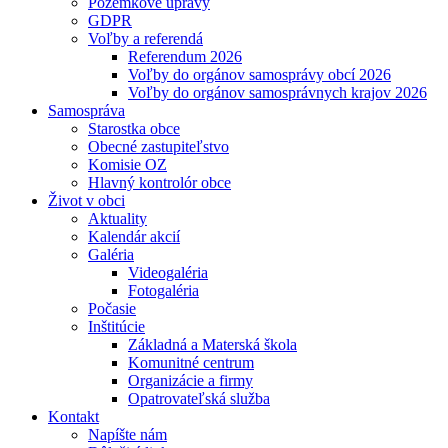
Pozemkové úpravy
GDPR
Voľby a referendá
Referendum 2026
Voľby do orgánov samosprávy obcí 2026
Voľby do orgánov samosprávnych krajov 2026
Samospráva
Starostka obce
Obecné zastupiteľstvo
Komisie OZ
Hlavný kontrolór obce
Život v obci
Aktuality
Kalendár akcií
Galéria
Videogaléria
Fotogaléria
Počasie
Inštitúcie
Základná a Materská škola
Komunitné centrum
Organizácie a firmy
Opatrovateľská služba
Kontakt
Napíšte nám