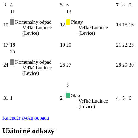
3
4
5
6
7
8
9
11
13
Komunálny odpad
Plasty
10
12
14
15
16
Veľké Ludince
Veľké Ludince
(Levice)
(Levice)
17
18
19
20
21
22
23
25
Komunálny odpad
24
26
27
28
29
30
Veľké Ludince
(Levice)
3
Sklo
31
1
2
4
5
6
Veľké Ludince
(Levice)
Kalendár zvozu odpadu
Užitočné odkazy