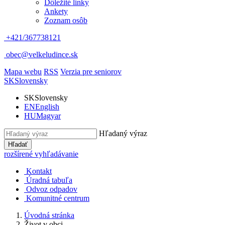
Dôležité linky
Ankety
Zoznam osôb
+421/367738121
obec@velkeludince.sk
Mapa webu
RSS
Verzia pre seniorov
SK
Slovensky
SK
Slovensky
EN
English
HU
Magyar
Hľadaný výraz
Hľadať
rozšírené vyhľadávanie
Kontakt
Úradná tabuľa
Odvoz odpadov
Komunitné centrum
Úvodná stránka
Život v obci