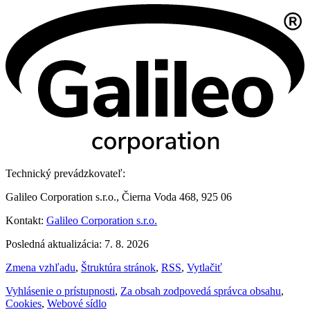
Technický prevádzkovateľ:
Galileo Corporation s.r.o., Čierna Voda 468, 925 06
Kontakt:
Galileo Corporation s.r.o.
Posledná aktualizácia: 7. 8. 2026
Zmena vzhľadu
,
Štruktúra stránok
,
RSS
,
Vytlačiť
Vyhlásenie o prístupnosti
,
Za obsah zodpovedá správca obsahu
,
Cookies
,
Webové sídlo