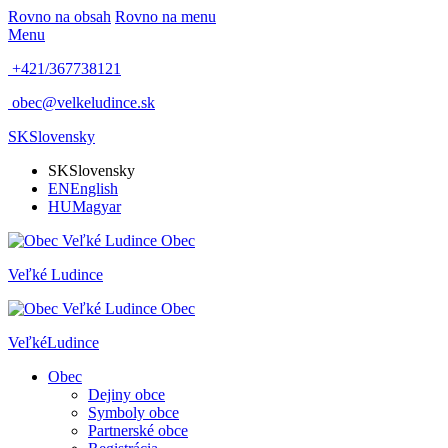
Rovno na obsah
Rovno na menu
Menu
+421/367738121
obec@velkeludince.sk
SK
Slovensky
SK
Slovensky
EN
English
HU
Magyar
Obec
Veľké
Ludince
Obec
Veľké
Ludince
Obec
Dejiny obce
Symboly obce
Partnerské obce