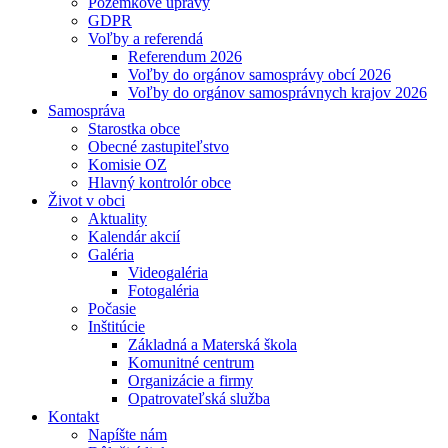
Pozemkové úpravy
GDPR
Voľby a referendá
Referendum 2026
Voľby do orgánov samosprávy obcí 2026
Voľby do orgánov samosprávnych krajov 2026
Samospráva
Starostka obce
Obecné zastupiteľstvo
Komisie OZ
Hlavný kontrolór obce
Život v obci
Aktuality
Kalendár akcií
Galéria
Videogaléria
Fotogaléria
Počasie
Inštitúcie
Základná a Materská škola
Komunitné centrum
Organizácie a firmy
Opatrovateľská služba
Kontakt
Napíšte nám