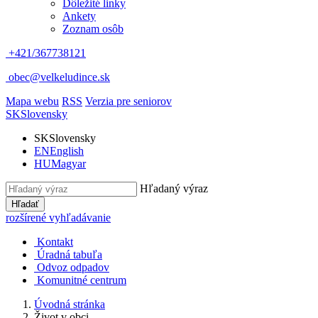
Dôležité linky
Ankety
Zoznam osôb
+421/367738121
obec@velkeludince.sk
Mapa webu
RSS
Verzia pre seniorov
SK
Slovensky
SK
Slovensky
EN
English
HU
Magyar
Hľadaný výraz
Hľadať
rozšírené vyhľadávanie
Kontakt
Úradná tabuľa
Odvoz odpadov
Komunitné centrum
Úvodná stránka
Život v obci