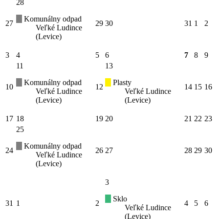
28
Komunálny odpad
27
29
30
31
1
2
Veľké Ludince
(Levice)
3
4
5
6
7
8
9
11
13
Komunálny odpad
Plasty
10
12
14
15
16
Veľké Ludince
Veľké Ludince
(Levice)
(Levice)
17
18
19
20
21
22
23
25
Komunálny odpad
24
26
27
28
29
30
Veľké Ludince
(Levice)
3
Sklo
31
1
2
4
5
6
Veľké Ludince
(Levice)