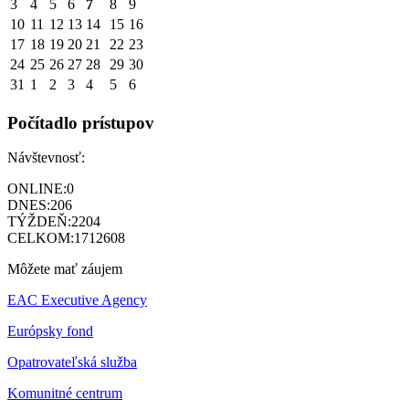
3
4
5
6
7
8
9
10
11
12
13
14
15
16
17
18
19
20
21
22
23
24
25
26
27
28
29
30
31
1
2
3
4
5
6
Počítadlo prístupov
Návštevnosť:
ONLINE:
0
DNES:
206
TÝŽDEŇ:
2204
CELKOM:
1712608
Môžete mať záujem
EAC Executive Agency
Európsky fond
Opatrovateľská služba
Komunitné centrum