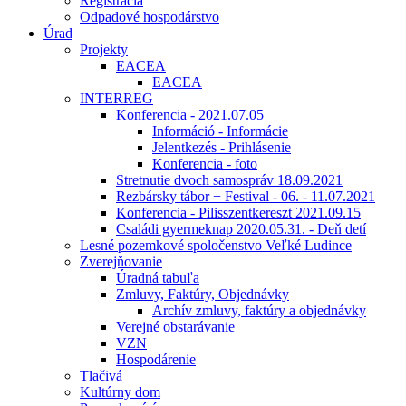
Registrácia
Odpadové hospodárstvo
Úrad
Projekty
EACEA
EACEA
INTERREG
Konferencia - 2021.07.05
Információ - Informácie
Jelentkezés - Prihlásenie
Konferencia - foto
Stretnutie dvoch samospráv 18.09.2021
Rezbársky tábor + Festival - 06. - 11.07.2021
Konferencia - Pilisszentkereszt 2021.09.15
Családi gyermeknap 2020.05.31. - Deň detí
Lesné pozemkové spoločenstvo Veľké Ludince
Zverejňovanie
Úradná tabuľa
Zmluvy, Faktúry, Objednávky
Archív zmluvy, faktúry a objednávky
Verejné obstarávanie
VZN
Hospodárenie
Tlačivá
Kultúrny dom