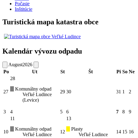
Počasie
Inštitúcie
Turistická mapa katastra obce
Kalendár vývozu odpadu
August
2026
Po
Ut
St
Št
Pi
So
Ne
28
Komunálny odpad
27
29
30
31
1
2
Veľké Ludince
(Levice)
3
4
5
6
7
8
9
11
13
Komunálny odpad
Plasty
10
12
14
15
16
Veľké Ludince
Veľké Ludince