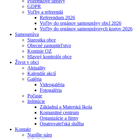
Pozemkové úpravy
GDPR
Voľby a referendá
Referendum 2026
Voľby do orgánov samosprávy obcí 2026
Voľby do orgánov samosprávnych krajov 2026
Samospráva
Starostka obce
Obecné zastupiteľstvo
Komisie OZ
Hlavný kontrolór obce
Život v obci
Aktuality
Kalendár akcií
Galéria
Videogaléria
Fotogaléria
Počasie
Inštitúcie
Základná a Materská škola
Komunitné centrum
Organizácie a firmy
Opatrovateľská služba
Kontakt
Napíšte nám