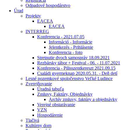
Registrácia
Odpadové hospodárstvo
Úrad
Projekty
EACEA
EACEA
INTERREG
Konferencia - 2021.07.05
Információ - Informácie
Jelentkezés - Prihlásenie
Konferencia - foto
Stretnutie dvoch samospráv 18.09.2021
Rezbársky tábor + Festival - 06. - 11.07.2021
Konferencia - Pilisszentkereszt 2021.09.15
Családi gyermeknap 2020.05.31. - Deň detí
Lesné pozemkové spoločenstvo Veľké Ludince
Zverejňovanie
Úradná tabuľa
Zmluvy, Faktúry, Objednávky
Archív zmluvy, faktúry a objednávky
Verejné obstarávanie
VZN
Hospodárenie
Tlačivá
Kultúrny dom