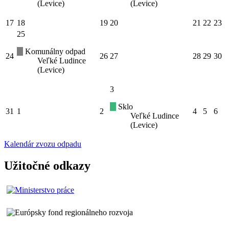
(Levice)
(Levice)
17
18
19
20
21
22
23
25
Komunálny odpad
24
26
27
28
29
30
Veľké Ludince
(Levice)
3
Sklo
31
1
2
4
5
6
Veľké Ludince
(Levice)
Kalendár zvozu odpadu
Užitočné odkazy