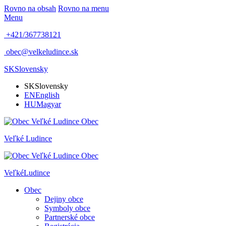
Rovno na obsah
Rovno na menu
Menu
+421/367738121
obec@velkeludince.sk
SK
Slovensky
SK
Slovensky
EN
English
HU
Magyar
Obec
Veľké
Ludince
Obec
Veľké
Ludince
Obec
Dejiny obce
Symboly obce
Partnerské obce