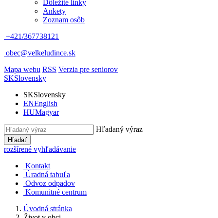
Dôležité linky
Ankety
Zoznam osôb
+421/367738121
obec@velkeludince.sk
Mapa webu
RSS
Verzia pre seniorov
SK
Slovensky
SK
Slovensky
EN
English
HU
Magyar
Hľadaný výraz
Hľadať
rozšírené vyhľadávanie
Kontakt
Úradná tabuľa
Odvoz odpadov
Komunitné centrum
Úvodná stránka
Život v obci