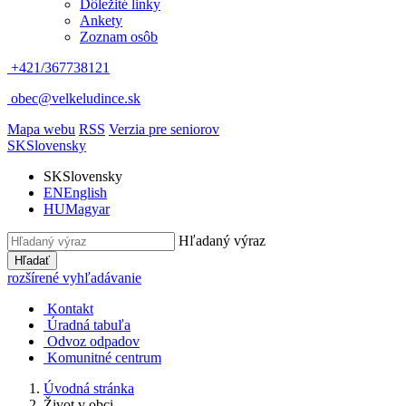
Dôležité linky
Ankety
Zoznam osôb
+421/367738121
obec@velkeludince.sk
Mapa webu
RSS
Verzia pre seniorov
SK
Slovensky
SK
Slovensky
EN
English
HU
Magyar
Hľadaný výraz
Hľadať
rozšírené vyhľadávanie
Kontakt
Úradná tabuľa
Odvoz odpadov
Komunitné centrum
Úvodná stránka
Život v obci