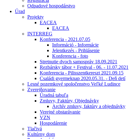
Registrácia
Odpadové hospodárstvo
Úrad
Projekty
EACEA
EACEA
INTERREG
Konferencia - 2021.07.05
Információ - Informácie
Jelentkezés - Prihlásenie
Konferencia - foto
Stretnutie dvoch samospráv 18.09.2021
Rezbársky tábor + Festival - 06. - 11.07.2021
Konferencia - Pilisszentkereszt 2021.09.15
Családi gyermeknap 2020.05.31. - Deň detí
Lesné pozemkové spoločenstvo Veľké Ludince
Zverejňovanie
Úradná tabuľa
Zmluvy, Faktúry, Objednávky
Archív zmluvy, faktúry a objednávky
Verejné obstarávanie
VZN
Hospodárenie
Tlačivá
Kultúrny dom