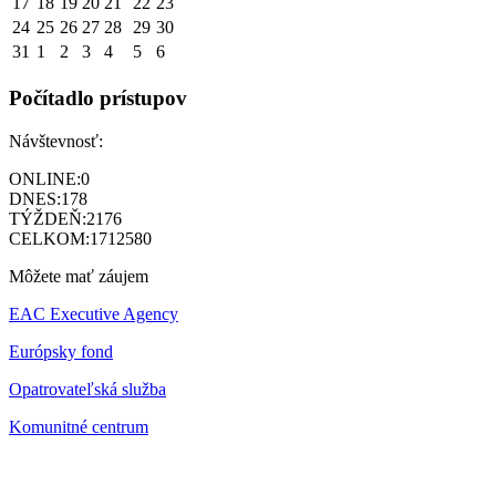
17
18
19
20
21
22
23
24
25
26
27
28
29
30
31
1
2
3
4
5
6
Počítadlo prístupov
Návštevnosť:
ONLINE:
0
DNES:
178
TÝŽDEŇ:
2176
CELKOM:
1712580
Môžete mať záujem
EAC Executive Agency
Európsky fond
Opatrovateľská služba
Komunitné centrum