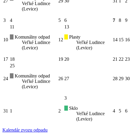
27
29
30
31
1
2
Veľké Ludince
(Levice)
3
4
5
6
7
8
9
11
13
Komunálny odpad
Plasty
10
12
14
15
16
Veľké Ludince
Veľké Ludince
(Levice)
(Levice)
17
18
19
20
21
22
23
25
Komunálny odpad
24
26
27
28
29
30
Veľké Ludince
(Levice)
3
Sklo
31
1
2
4
5
6
Veľké Ludince
(Levice)
Kalendár zvozu odpadu