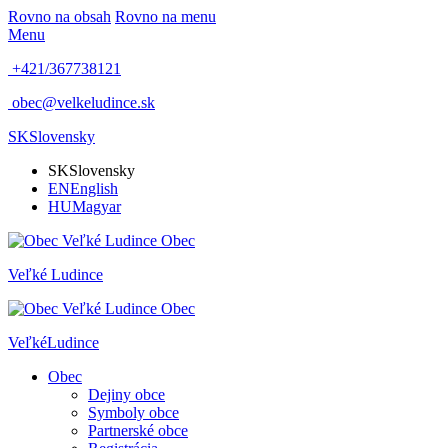
Rovno na obsah
Rovno na menu
Menu
+421/367738121
obec@velkeludince.sk
SK
Slovensky
SK
Slovensky
EN
English
HU
Magyar
Obec
Veľké
Ludince
Obec
Veľké
Ludince
Obec
Dejiny obce
Symboly obce
Partnerské obce