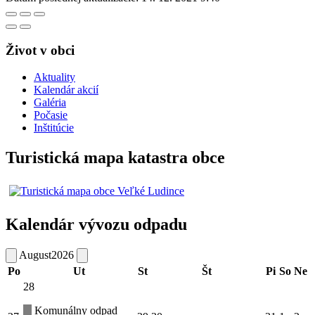
Život v obci
Aktuality
Kalendár akcií
Galéria
Počasie
Inštitúcie
Turistická mapa katastra obce
Kalendár vývozu odpadu
August
2026
Po
Ut
St
Št
Pi
So
Ne
28
Komunálny odpad