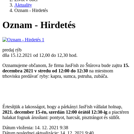
Aktuality
Oznam - Hirdetés
Oznam - Hirdetés
predaj rýb
dňa 15.12.2021 od 12,00 do 12,30 hod.
Oznamujeme občanom, že firma JasFish zo Štúrova bude zajtra
15.
decembra 2021 v stredu od 12:00 do 12:30
na miestnom
trhovisku predávať ryby: kapra, sumca, pstruha, zubáča.
Értesítjük a lakosságot, hogy a párkányi JasFish vállalat holnap,
2021. december 15-én, szerdán 12:00 órától 12:30-ig
a piactéren
halakat fognak árusítani: pontyot, harcsát, pisztrángot és süllőt.
Dátum vloženia:
14. 12. 2021 9:38
Dátum poslednej aktualizácie:
14. 12. 2021 9:40