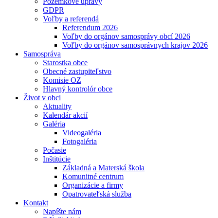
Pozemkové úpravy
GDPR
Voľby a referendá
Referendum 2026
Voľby do orgánov samosprávy obcí 2026
Voľby do orgánov samosprávnych krajov 2026
Samospráva
Starostka obce
Obecné zastupiteľstvo
Komisie OZ
Hlavný kontrolór obce
Život v obci
Aktuality
Kalendár akcií
Galéria
Videogaléria
Fotogaléria
Počasie
Inštitúcie
Základná a Materská škola
Komunitné centrum
Organizácie a firmy
Opatrovateľská služba
Kontakt
Napíšte nám