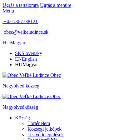
Ugrás a tartalomra
Ugrás a menüre
Menu
+421/367738121
obec@velkeludince.sk
HU
Magyar
SK
Slovensky
EN
English
HU
Magyar
Obec
Nagyölved
község
Obec
Nagyölved
község
Község
Történelem
Községi jelképek
Testvértelepülések