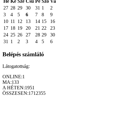
Hé
Ke
Sze
Csü
Pé
Szo
Va
27
28
29
30
31
1
2
3
4
5
6
7
8
9
10
11
12
13
14
15
16
17
18
19
20
21
22
23
24
25
26
27
28
29
30
31
1
2
3
4
5
6
Belépés számláló
Látogatottság:
ONLINE:
1
MA:
133
A HÉTEN:
1951
ÖSSZESEN:
1712355