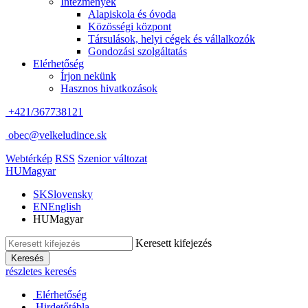
Intézmények
Alapiskola és óvoda
Közösségi központ
Társulások, helyi cégek és vállalkozók
Gondozási szolgáltatás
Elérhetőség
Írjon nekünk
Hasznos hivatkozások
+421/367738121
obec@velkeludince.sk
Webtérkép
RSS
Szenior változat
HU
Magyar
SK
Slovensky
EN
English
HU
Magyar
Keresett kifejezés
Keresés
részletes keresés
Elérhetőség
Hirdetőtábla