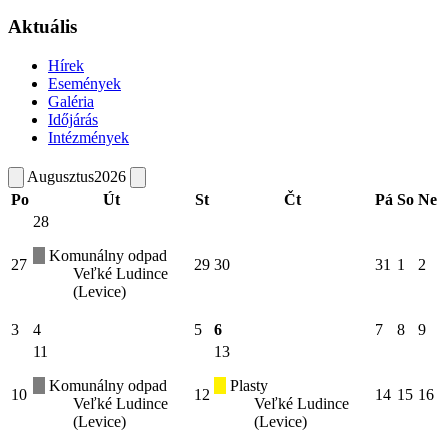
Aktuális
Hírek
Események
Galéria
Időjárás
Intézmények
Augusztus
2026
Po
Út
St
Čt
Pá
So
Ne
28
Komunálny odpad
27
29
30
31
1
2
Veľké Ludince
(Levice)
3
4
5
6
7
8
9
11
13
Komunálny odpad
Plasty
10
12
14
15
16
Veľké Ludince
Veľké Ludince
(Levice)
(Levice)