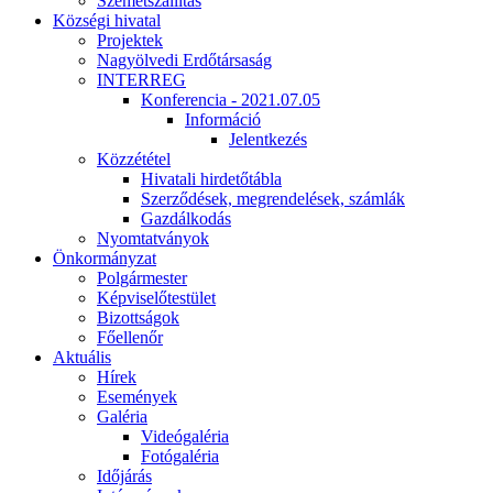
Szemétszállítás
Községi hivatal
Projektek
Nagyölvedi Erdőtársaság
INTERREG
Konferencia - 2021.07.05
Információ
Jelentkezés
Közzététel
Hivatali hirdetőtábla
Szerződések, megrendelések, számlák
Gazdálkodás
Nyomtatványok
Önkormányzat
Polgármester
Képviselőtestület
Bizottságok
Főellenőr
Aktuális
Hírek
Események
Galéria
Videógaléria
Fotógaléria
Időjárás