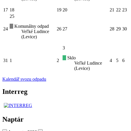
17
18
19
20
21
22
23
25
Komunálny odpad
24
26
27
28
29
30
Veľké Ludince
(Levice)
3
Sklo
31
1
2
4
5
6
Veľké Ludince
(Levice)
Kalendář svozu odpadu
Interreg
Naptár