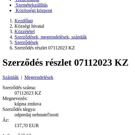
Szemételszállítás
Közösségi központ
Kezdőlap
Községi hivatal
Közzététel
Szerződések, megrendelések, számlák
Szerződések
Szerződés részlet 07112023 KZ
Szerződés részlet 07112023 KZ
Számlák
|
Megrendelések
Szerződés száma:
07112023 KZ
Megnevezés:
kúpna zmluva
Szerződés tárgya:
odpredaj nehnuteľnosti
Ár:
137,70 EUR