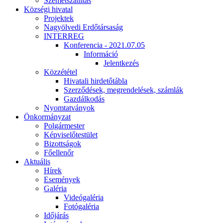
Szemétszállítás
Községi hivatal
Projektek
Nagyölvedi Erdőtársaság
INTERREG
Konferencia - 2021.07.05
Információ
Jelentkezés
Közzététel
Hivatali hirdetőtábla
Szerződések, megrendelések, számlák
Gazdálkodás
Nyomtatványok
Önkormányzat
Polgármester
Képviselőtestület
Bizottságok
Főellenőr
Aktuális
Hírek
Események
Galéria
Videógaléria
Fotógaléria
Időjárás