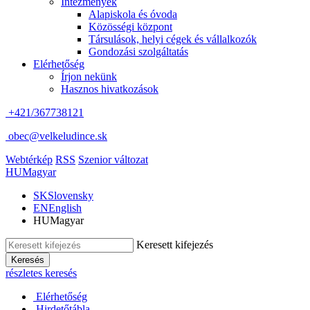
Intézmények
Alapiskola és óvoda
Közösségi központ
Társulások, helyi cégek és vállalkozók
Gondozási szolgáltatás
Elérhetőség
Írjon nekünk
Hasznos hivatkozások
+421/367738121
obec@velkeludince.sk
Webtérkép
RSS
Szenior változat
HU
Magyar
SK
Slovensky
EN
English
HU
Magyar
Keresett kifejezés
Keresés
részletes keresés
Elérhetőség
Hirdetőtábla