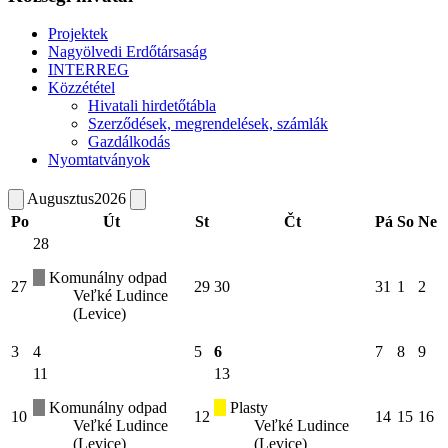
Projektek
Nagyölvedi Erdőtársaság
INTERREG
Közzététel
Hivatali hirdetőtábla
Szerződések, megrendelések, számlák
Gazdálkodás
Nyomtatványok
Augusztus
2026
Po
Út
St
Čt
Pá
So
Ne
28
Komunálny odpad
27
29
30
31
1
2
Veľké Ludince
(Levice)
3
4
5
6
7
8
9
11
13
Komunálny odpad
Plasty
10
12
14
15
16
Veľké Ludince
Veľké Ludince
(Levice)
(Levice)