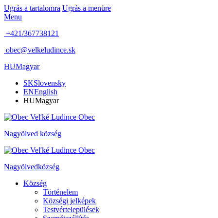
Ugrás a tartalomra
Ugrás a menüre
Menu
+421/367738121
obec@velkeludince.sk
HU
Magyar
SK
Slovensky
EN
English
HU
Magyar
Obec
Nagyölved
község
Obec
Nagyölved
község
Község
Történelem
Községi jelképek
Testvértelepülések