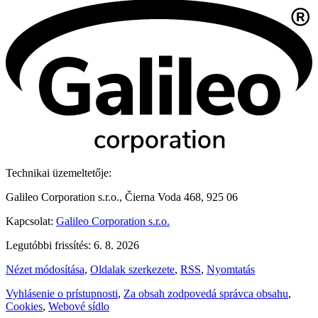
Technikai üzemeltetője:
Galileo Corporation s.r.o., Čierna Voda 468, 925 06
Kapcsolat:
Galileo Corporation s.r.o.
Legutóbbi frissítés: 6. 8. 2026
Nézet módosítása
,
Oldalak szerkezete
,
RSS
,
Nyomtatás
Vyhlásenie o prístupnosti
,
Za obsah zodpovedá správca obsahu
,
Cookies
,
Webové sídlo