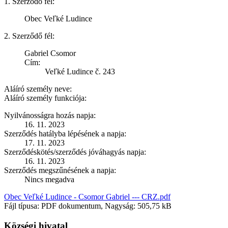
1. Szerződő fél:
Obec Veľké Ludince
2. Szerződő fél:
Gabriel Csomor
Cím:
Veľké Ludince č. 243
Aláíró személy neve:
Aláíró személy funkciója:
Nyilvánosságra hozás napja:
16. 11. 2023
Szerződés hatályba lépésének a napja:
17. 11. 2023
Szerződéskötés/szerződés jóváhagyás napja:
16. 11. 2023
Szerződés megszűnésének a napja:
Nincs megadva
Obec Veľké Ludince - Csomor Gabriel --- CRZ.pdf
Fájl típusa: PDF dokumentum, Nagyság: 505,75 kB
Községi hivatal