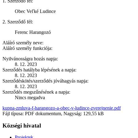
1. Szerződő fél:
Obec Veľké Ludince
2. Szerződő fél:
Ferenc Harangozó
Aláíró személy neve:
Aláíró személy funkciója:
Nyilvánosságra hozás napja:
8. 12. 2023
Szerződés hatályba lépésének a napja:
8. 12. 2023
Szerződéskötés/szerződés jóváhagyás napja:
8. 12. 2023
Szerződés megszűnésének a napja:
Nincs megadva
kupna-zmluva-f-harangozo-a-obec-v-ludince-zverejnenie.pdf
Fájl típusa: PDF dokumentum, Nagyság: 129,55 kB
Községi hivatal
Projektek