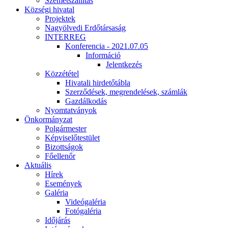
Szemétszállítás
Községi hivatal
Projektek
Nagyölvedi Erdőtársaság
INTERREG
Konferencia - 2021.07.05
Információ
Jelentkezés
Közzététel
Hivatali hirdetőtábla
Szerződések, megrendelések, számlák
Gazdálkodás
Nyomtatványok
Önkormányzat
Polgármester
Képviselőtestület
Bizottságok
Főellenőr
Aktuális
Hírek
Események
Galéria
Videógaléria
Fotógaléria
Időjárás