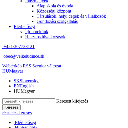
Intézmények
Alapiskola és óvoda
Közösségi központ
Társulások, helyi cégek és vállalkozók
Gondozási szolgáltatás
Elérhetőség
Írjon nekünk
Hasznos hivatkozások
+421/367738121
obec@velkeludince.sk
Webtérkép
RSS
Szenior változat
HU
Magyar
SK
Slovensky
EN
English
HU
Magyar
Keresett kifejezés
Keresés
részletes keresés
Elérhetőség
Hirdetőtábla