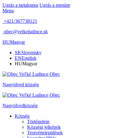
Ugrás a tartalomra
Ugrás a menüre
Menu
+421/367738121
obec@velkeludince.sk
HU
Magyar
SK
Slovensky
EN
English
HU
Magyar
Obec
Nagyölved
község
Obec
Nagyölved
község
Község
Történelem
Községi jelképek
Testvértelepülések