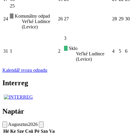
25
Komunálny odpad
24
26
27
28
29
30
Veľké Ludince
(Levice)
3
Sklo
31
1
2
4
5
6
Veľké Ludince
(Levice)
Kalendář svozu odpadu
Interreg
Naptár
Augusztus
2026
Hé
Ke
Sze
Csü
Pé
Szo
Va