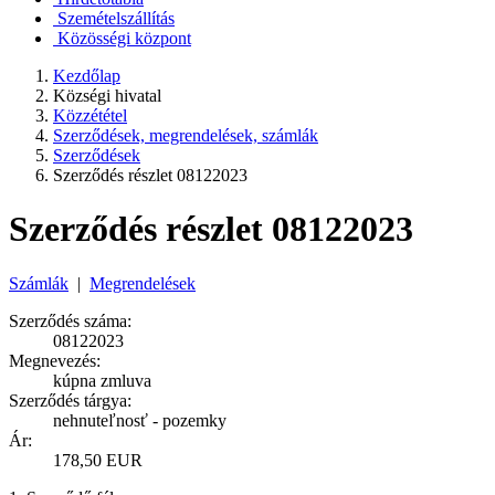
Szemételszállítás
Közösségi központ
Kezdőlap
Községi hivatal
Közzététel
Szerződések, megrendelések, számlák
Szerződések
Szerződés részlet 08122023
Szerződés részlet 08122023
Számlák
|
Megrendelések
Szerződés száma:
08122023
Megnevezés:
kúpna zmluva
Szerződés tárgya:
nehnuteľnosť - pozemky
Ár:
178,50 EUR