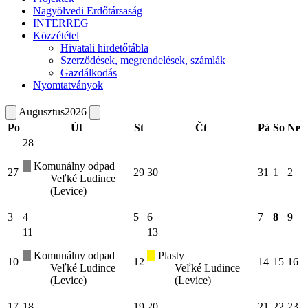
Nagyölvedi Erdőtársaság
INTERREG
Közzététel
Hivatali hirdetőtábla
Szerződések, megrendelések, számlák
Gazdálkodás
Nyomtatványok
Augusztus
2026
Po
Út
St
Čt
Pá
So
Ne
28
Komunálny odpad
27
29
30
31
1
2
Veľké Ludince
(Levice)
3
4
5
6
7
8
9
11
13
Komunálny odpad
Plasty
10
12
14
15
16
Veľké Ludince
Veľké Ludince
(Levice)
(Levice)
17
18
19
20
21
22
23