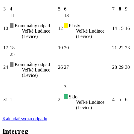
3
4
5
6
7
8
9
11
13
Komunálny odpad
Plasty
10
12
14
15
16
Veľké Ludince
Veľké Ludince
(Levice)
(Levice)
17
18
19
20
21
22
23
25
Komunálny odpad
24
26
27
28
29
30
Veľké Ludince
(Levice)
3
Sklo
31
1
2
4
5
6
Veľké Ludince
(Levice)
Kalendář svozu odpadu
Interreg