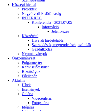
Szemétszállítás
Községi hivatal
Projektek
Nagyölvedi Erdőtársaság
INTERREG
Konferencia - 2021.07.05
Információ
Jelentkezés
Közzététel
Hivatali hirdetőtábla
Szerződések, megrendelések, számlák
Gazdálkodás
Nyomtatványok
Önkormányzat
Polgármester
Képviselőtestület
Bizottságok
Főellenőr
Aktuális
Hírek
Események
Galéria
Videógaléria
Fotógaléria
Időjárás