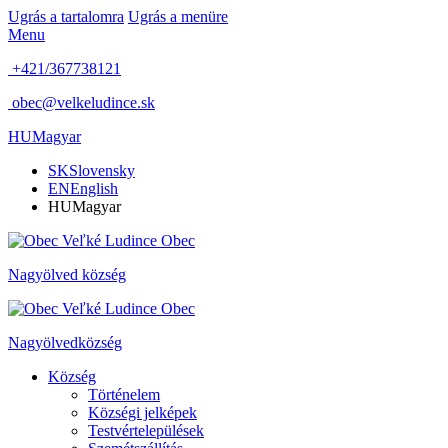
Ugrás a tartalomra
Ugrás a menüre
Menu
+421/367738121
obec@velkeludince.sk
HU
Magyar
SK
Slovensky
EN
English
HU
Magyar
Obec
Nagyölved
község
Obec
Nagyölved
község
Község
Történelem
Községi jelképek
Testvértelepülések