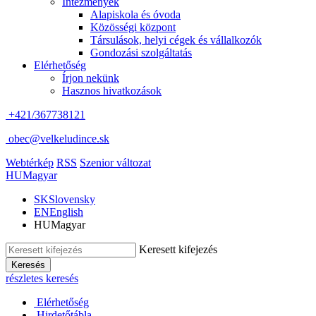
Intézmények
Alapiskola és óvoda
Közösségi központ
Társulások, helyi cégek és vállalkozók
Gondozási szolgáltatás
Elérhetőség
Írjon nekünk
Hasznos hivatkozások
+421/367738121
obec@velkeludince.sk
Webtérkép
RSS
Szenior változat
HU
Magyar
SK
Slovensky
EN
English
HU
Magyar
Keresett kifejezés
Keresés
részletes keresés
Elérhetőség
Hirdetőtábla