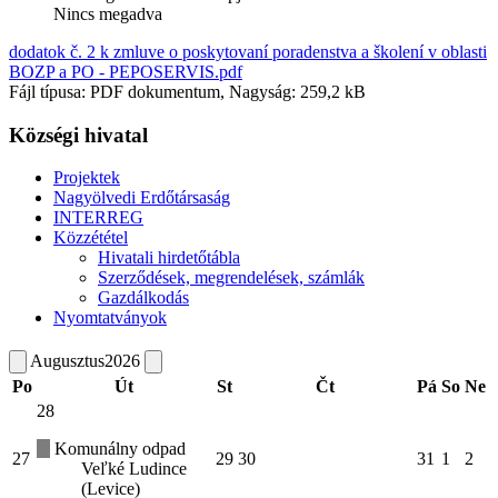
Nincs megadva
dodatok č. 2 k zmluve o poskytovaní poradenstva a školení v oblasti
BOZP a PO - PEPOSERVIS.pdf
Fájl típusa: PDF dokumentum, Nagyság: 259,2 kB
Községi hivatal
Projektek
Nagyölvedi Erdőtársaság
INTERREG
Közzététel
Hivatali hirdetőtábla
Szerződések, megrendelések, számlák
Gazdálkodás
Nyomtatványok
Augusztus
2026
Po
Út
St
Čt
Pá
So
Ne
28
Komunálny odpad
27
29
30
31
1
2
Veľké Ludince
(Levice)