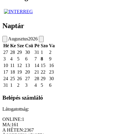
Naptár
Augusztus
2026
Hé
Ke
Sze
Csü
Pé
Szo
Va
27
28
29
30
31
1
2
3
4
5
6
7
8
9
10
11
12
13
14
15
16
17
18
19
20
21
22
23
24
25
26
27
28
29
30
31
1
2
3
4
5
6
Belépés számláló
Látogatottság:
ONLINE:
1
MA:
161
A HÉTEN:
2367