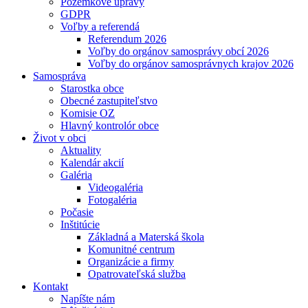
Pozemkové úpravy
GDPR
Voľby a referendá
Referendum 2026
Voľby do orgánov samosprávy obcí 2026
Voľby do orgánov samosprávnych krajov 2026
Samospráva
Starostka obce
Obecné zastupiteľstvo
Komisie OZ
Hlavný kontrolór obce
Život v obci
Aktuality
Kalendár akcií
Galéria
Videogaléria
Fotogaléria
Počasie
Inštitúcie
Základná a Materská škola
Komunitné centrum
Organizácie a firmy
Opatrovateľská služba
Kontakt
Napíšte nám