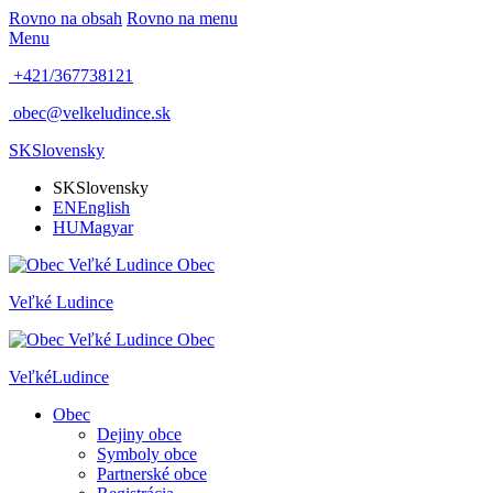
Rovno na obsah
Rovno na menu
Menu
+421/367738121
obec@velkeludince.sk
SK
Slovensky
SK
Slovensky
EN
English
HU
Magyar
Obec
Veľké
Ludince
Obec
Veľké
Ludince
Obec
Dejiny obce
Symboly obce
Partnerské obce