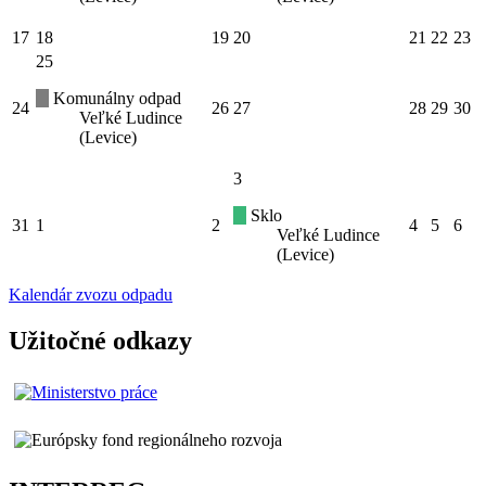
17
18
19
20
21
22
23
25
Komunálny odpad
24
26
27
28
29
30
Veľké Ludince
(Levice)
3
Sklo
31
1
2
4
5
6
Veľké Ludince
(Levice)
Kalendár zvozu odpadu
Užitočné odkazy