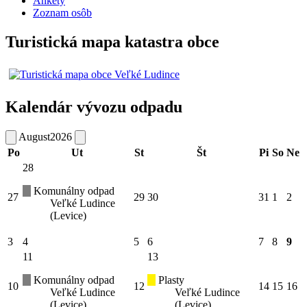
Ankety
Zoznam osôb
Turistická mapa katastra obce
Kalendár vývozu odpadu
August
2026
Po
Ut
St
Št
Pi
So
Ne
28
Komunálny odpad
27
29
30
31
1
2
Veľké Ludince
(Levice)
3
4
5
6
7
8
9
11
13
Komunálny odpad
Plasty
10
12
14
15
16
Veľké Ludince
Veľké Ludince
(Levice)
(Levice)