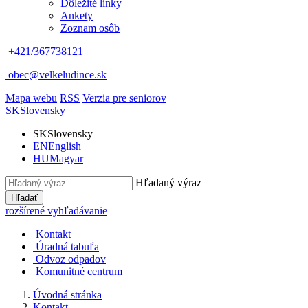
Dôležité linky
Ankety
Zoznam osôb
+421/367738121
obec@velkeludince.sk
Mapa webu
RSS
Verzia pre seniorov
SK
Slovensky
SK
Slovensky
EN
English
HU
Magyar
Hľadaný výraz
Hľadať
rozšírené vyhľadávanie
Kontakt
Úradná tabuľa
Odvoz odpadov
Komunitné centrum
Úvodná stránka
Kontakt