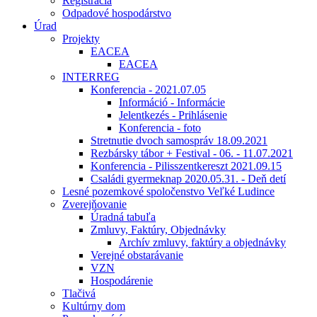
Registrácia
Odpadové hospodárstvo
Úrad
Projekty
EACEA
EACEA
INTERREG
Konferencia - 2021.07.05
Információ - Informácie
Jelentkezés - Prihlásenie
Konferencia - foto
Stretnutie dvoch samospráv 18.09.2021
Rezbársky tábor + Festival - 06. - 11.07.2021
Konferencia - Pilisszentkereszt 2021.09.15
Családi gyermeknap 2020.05.31. - Deň detí
Lesné pozemkové spoločenstvo Veľké Ludince
Zverejňovanie
Úradná tabuľa
Zmluvy, Faktúry, Objednávky
Archív zmluvy, faktúry a objednávky
Verejné obstarávanie
VZN
Hospodárenie
Tlačivá
Kultúrny dom