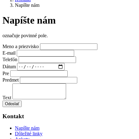
Napíšte nám
Napíšte nám
označuje povinné pole.
Meno a priezvisko
E-mail
Telefón
Dátum
Pre
Predmet
Text
Odoslať
Kontakt
Napíšte nám
Dôležité linky