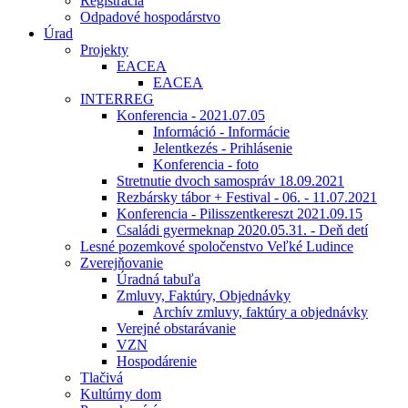
Registrácia
Odpadové hospodárstvo
Úrad
Projekty
EACEA
EACEA
INTERREG
Konferencia - 2021.07.05
Információ - Informácie
Jelentkezés - Prihlásenie
Konferencia - foto
Stretnutie dvoch samospráv 18.09.2021
Rezbársky tábor + Festival - 06. - 11.07.2021
Konferencia - Pilisszentkereszt 2021.09.15
Családi gyermeknap 2020.05.31. - Deň detí
Lesné pozemkové spoločenstvo Veľké Ludince
Zverejňovanie
Úradná tabuľa
Zmluvy, Faktúry, Objednávky
Archív zmluvy, faktúry a objednávky
Verejné obstarávanie
VZN
Hospodárenie
Tlačivá
Kultúrny dom