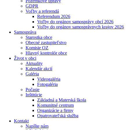
Pozemkové úpravy
GDPR
Voľby a referendá
Referendum 2026
Voľby do orgánov samosprávy obcí 2026
Voľby do orgánov samosprávnych krajov 2026
Samospráva
Starostka obce
Obecné zastupiteľstvo
Komisie OZ
Hlavný kontrolór obce
Život v obci
Aktuality
Kalendár akcií
Galéria
Videogaléria
Fotogaléria
Počasie
Inštitúcie
Základná a Materská škola
Komunitné centrum
Organizácie a firmy
Opatrovateľská služba
Kontakt
Napíšte nám