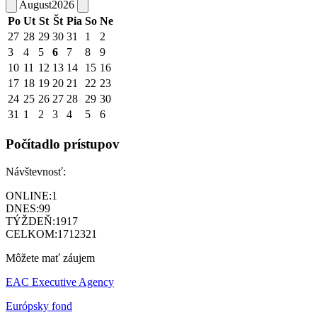
August
2026
Po
Ut
St
Št
Pia
So
Ne
27
28
29
30
31
1
2
3
4
5
6
7
8
9
10
11
12
13
14
15
16
17
18
19
20
21
22
23
24
25
26
27
28
29
30
31
1
2
3
4
5
6
Počítadlo prístupov
Návštevnosť:
ONLINE:
1
DNES:
99
TÝŽDEŇ:
1917
CELKOM:
1712321
Môžete mať záujem
EAC Executive Agency
Európsky fond