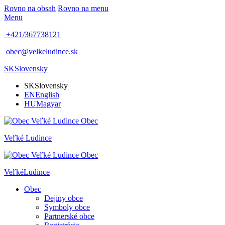
Rovno na obsah
Rovno na menu
Menu
+421/367738121
obec@velkeludince.sk
SK
Slovensky
SK
Slovensky
EN
English
HU
Magyar
Obec
Veľké
Ludince
Obec
Veľké
Ludince
Obec
Dejiny obce
Symboly obce
Partnerské obce