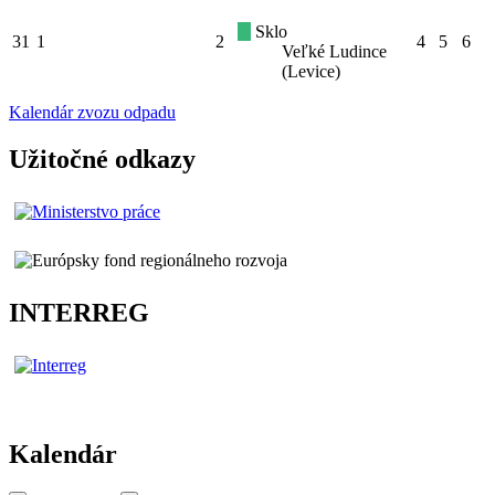
Sklo
31
1
2
4
5
6
Veľké Ludince
(Levice)
Kalendár zvozu odpadu
Užitočné odkazy
INTERREG
Kalendár