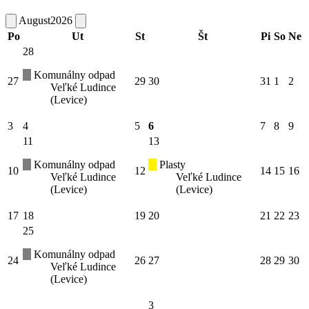
August
2026
Po
Ut
St
Št
Pi
So
Ne
28
Komunálny odpad
27
29
30
31
1
2
Veľké Ludince
(Levice)
3
4
5
6
7
8
9
11
13
Komunálny odpad
Plasty
10
12
14
15
16
Veľké Ludince
Veľké Ludince
(Levice)
(Levice)
17
18
19
20
21
22
23
25
Komunálny odpad
24
26
27
28
29
30
Veľké Ludince
(Levice)
3