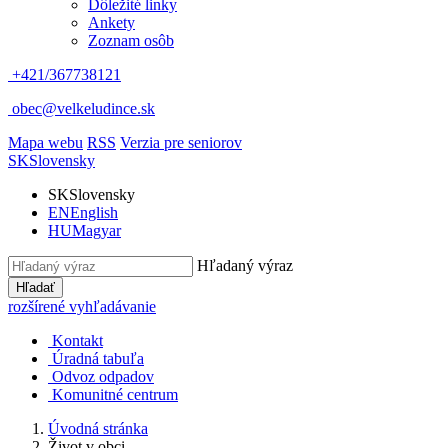
Dôležité linky
Ankety
Zoznam osôb
+421/367738121
obec@velkeludince.sk
Mapa webu
RSS
Verzia pre seniorov
SK
Slovensky
SK
Slovensky
EN
English
HU
Magyar
Hľadaný výraz
Hľadať
rozšírené vyhľadávanie
Kontakt
Úradná tabuľa
Odvoz odpadov
Komunitné centrum
Úvodná stránka
Život v obci