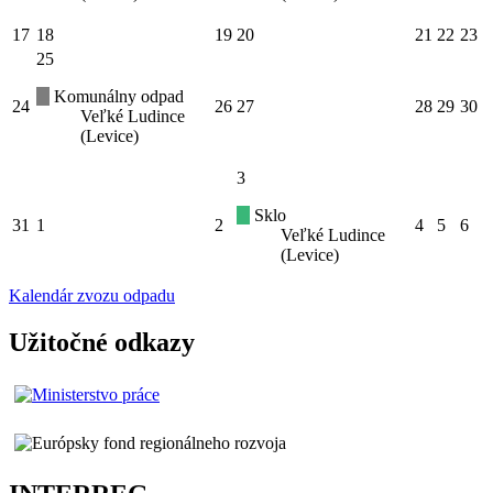
17
18
19
20
21
22
23
25
Komunálny odpad
24
26
27
28
29
30
Veľké Ludince
(Levice)
3
Sklo
31
1
2
4
5
6
Veľké Ludince
(Levice)
Kalendár zvozu odpadu
Užitočné odkazy