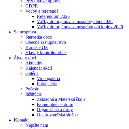
Pozemkové úpravy
GDPR
Voľby a referendá
Referendum 2026
Voľby do orgánov samosprávy obcí 2026
Voľby do orgánov samosprávnych krajov 2026
Samospráva
Starostka obce
Obecné zastupiteľstvo
Komisie OZ
Hlavný kontrolór obce
Život v obci
Aktuality
Kalendár akcií
Galéria
Videogaléria
Fotogaléria
Počasie
Inštitúcie
Základná a Materská škola
Komunitné centrum
Organizácie a firmy
Opatrovateľská služba
Kontakt
Napíšte nám