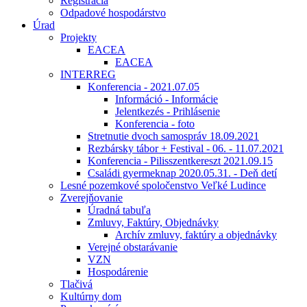
Registrácia
Odpadové hospodárstvo
Úrad
Projekty
EACEA
EACEA
INTERREG
Konferencia - 2021.07.05
Információ - Informácie
Jelentkezés - Prihlásenie
Konferencia - foto
Stretnutie dvoch samospráv 18.09.2021
Rezbársky tábor + Festival - 06. - 11.07.2021
Konferencia - Pilisszentkereszt 2021.09.15
Családi gyermeknap 2020.05.31. - Deň detí
Lesné pozemkové spoločenstvo Veľké Ludince
Zverejňovanie
Úradná tabuľa
Zmluvy, Faktúry, Objednávky
Archív zmluvy, faktúry a objednávky
Verejné obstarávanie
VZN
Hospodárenie
Tlačivá
Kultúrny dom