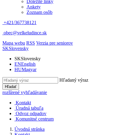
Dôležité linky
Ankety
Zoznam osôb
+421/367738121
obec@velkeludince.sk
Mapa webu
RSS
Verzia pre seniorov
SK
Slovensky
SK
Slovensky
EN
English
HU
Magyar
Hľadaný výraz
Hľadať
rozšírené vyhľadávanie
Kontakt
Úradná tabuľa
Odvoz odpadov
Komunitné centrum
Úvodná stránka
Kontakt