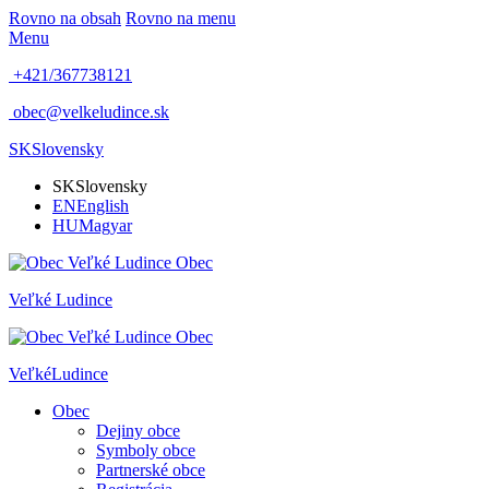
Rovno na obsah
Rovno na menu
Menu
+421/367738121
obec@velkeludince.sk
SK
Slovensky
SK
Slovensky
EN
English
HU
Magyar
Obec
Veľké
Ludince
Obec
Veľké
Ludince
Obec
Dejiny obce
Symboly obce
Partnerské obce