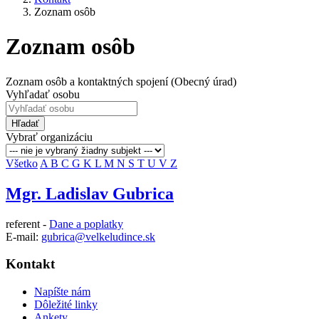
Zoznam osôb
Zoznam osôb
Zoznam osôb a kontaktných spojení (Obecný úrad)
Vyhľadať osobu
Hľadať
Vybrať organizáciu
Všetko
A
B
C
G
K
L
M
N
S
T
U
V
Z
Mgr. Ladislav Gubrica
referent -
Dane a poplatky
E-mail:
gubrica@velkeludince.sk
Kontakt
Napíšte nám
Dôležité linky
Ankety