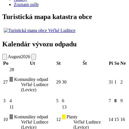
Zoznam osôb
Turistická mapa katastra obce
Kalendár vývozu odpadu
August
2026
Po
Ut
St
Št
Pi
So
Ne
28
Komunálny odpad
27
29
30
31
1
2
Veľké Ludince
(Levice)
3
4
5
6
7
8
9
11
13
Komunálny odpad
Plasty
10
12
14
15
16
Veľké Ludince
Veľké Ludince
(Levice)
(Levice)