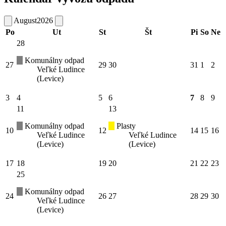
August
2026
Po
Ut
St
Št
Pi
So
Ne
28
Komunálny odpad
27
29
30
31
1
2
Veľké Ludince
(Levice)
3
4
5
6
7
8
9
11
13
Komunálny odpad
Plasty
10
12
14
15
16
Veľké Ludince
Veľké Ludince
(Levice)
(Levice)
17
18
19
20
21
22
23
25
Komunálny odpad
24
26
27
28
29
30
Veľké Ludince
(Levice)