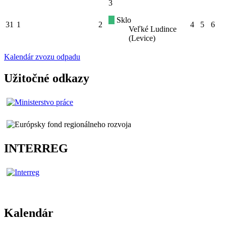
3
Sklo
31
1
2
4
5
6
Veľké Ludince
(Levice)
Kalendár zvozu odpadu
Užitočné odkazy
INTERREG
Kalendár