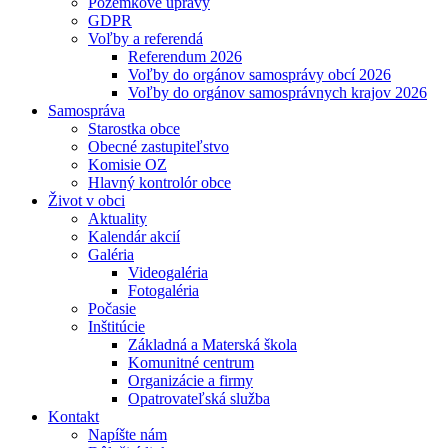
Pozemkové úpravy
GDPR
Voľby a referendá
Referendum 2026
Voľby do orgánov samosprávy obcí 2026
Voľby do orgánov samosprávnych krajov 2026
Samospráva
Starostka obce
Obecné zastupiteľstvo
Komisie OZ
Hlavný kontrolór obce
Život v obci
Aktuality
Kalendár akcií
Galéria
Videogaléria
Fotogaléria
Počasie
Inštitúcie
Základná a Materská škola
Komunitné centrum
Organizácie a firmy
Opatrovateľská služba
Kontakt
Napíšte nám