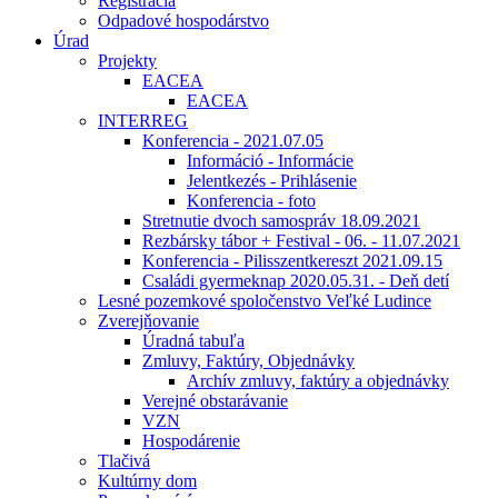
Registrácia
Odpadové hospodárstvo
Úrad
Projekty
EACEA
EACEA
INTERREG
Konferencia - 2021.07.05
Információ - Informácie
Jelentkezés - Prihlásenie
Konferencia - foto
Stretnutie dvoch samospráv 18.09.2021
Rezbársky tábor + Festival - 06. - 11.07.2021
Konferencia - Pilisszentkereszt 2021.09.15
Családi gyermeknap 2020.05.31. - Deň detí
Lesné pozemkové spoločenstvo Veľké Ludince
Zverejňovanie
Úradná tabuľa
Zmluvy, Faktúry, Objednávky
Archív zmluvy, faktúry a objednávky
Verejné obstarávanie
VZN
Hospodárenie
Tlačivá
Kultúrny dom