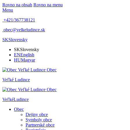
Rovno na obsah
Rovno na menu
Menu
+421/367738121
obec@velkeludince.sk
SK
Slovensky
SK
Slovensky
EN
English
HU
Magyar
Obec
Veľké
Ludince
Obec
Veľké
Ludince
Obec
Dejiny obce
Symboly obce
Partnerské obce