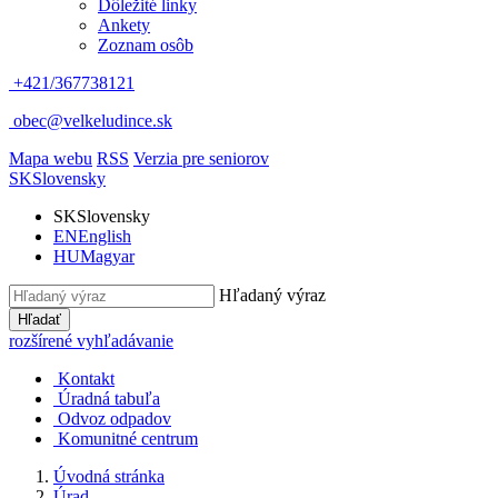
Dôležité linky
Ankety
Zoznam osôb
+421/367738121
obec@velkeludince.sk
Mapa webu
RSS
Verzia pre seniorov
SK
Slovensky
SK
Slovensky
EN
English
HU
Magyar
Hľadaný výraz
Hľadať
rozšírené vyhľadávanie
Kontakt
Úradná tabuľa
Odvoz odpadov
Komunitné centrum
Úvodná stránka
Úrad