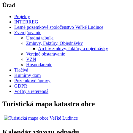
Úrad
Projekty
INTERREG
Lesné pozemkové spoločenstvo Veľké Ludince
Zverejňovanie
Úradná tabuľa
Zmluvy, Faktúry, Objednávky
Archív zmluvy, faktúry a objednávky
Verejné obstarávanie
VZN
Hospodárenie
Tlačivá
Kultúrny dom
Pozemkové úpravy
GDPR
Voľby a referendá
Turistická mapa katastra obce
Kalendár vývozu odpadu