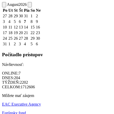
August
2026
Po
Ut
St
Št
Pia
So
Ne
27
28
29
30
31
1
2
3
4
5
6
7
8
9
10
11
12
13
14
15
16
17
18
19
20
21
22
23
24
25
26
27
28
29
30
31
1
2
3
4
5
6
Počítadlo prístupov
Návštevnosť:
ONLINE:
7
DNES:
204
TÝŽDEŇ:
2202
CELKOM:
1712606
Môžete mať záujem
EAC Executive Agency
Európsky fond