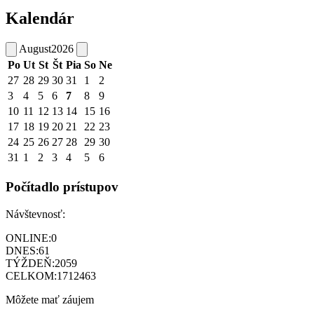
Kalendár
August
2026
Po
Ut
St
Št
Pia
So
Ne
27
28
29
30
31
1
2
3
4
5
6
7
8
9
10
11
12
13
14
15
16
17
18
19
20
21
22
23
24
25
26
27
28
29
30
31
1
2
3
4
5
6
Počítadlo prístupov
Návštevnosť:
ONLINE:
0
DNES:
61
TÝŽDEŇ:
2059
CELKOM:
1712463
Môžete mať záujem