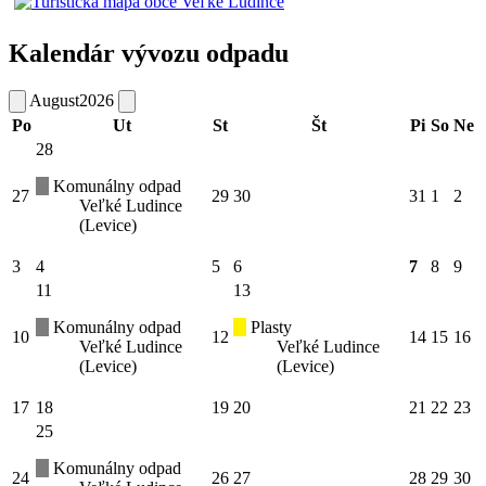
Kalendár vývozu odpadu
August
2026
Po
Ut
St
Št
Pi
So
Ne
28
Komunálny odpad
27
29
30
31
1
2
Veľké Ludince
(Levice)
3
4
5
6
7
8
9
11
13
Komunálny odpad
Plasty
10
12
14
15
16
Veľké Ludince
Veľké Ludince
(Levice)
(Levice)
17
18
19
20
21
22
23
25
Komunálny odpad
24
26
27
28
29
30