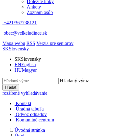
Dôležité linky
Ankety
Zoznam osôb
+421/367738121
obec@velkeludince.sk
Mapa webu
RSS
Verzia pre seniorov
SK
Slovensky
SK
Slovensky
EN
English
HU
Magyar
Hľadaný výraz
Hľadať
rozšírené vyhľadávanie
Kontakt
Úradná tabuľa
Odvoz odpadov
Komunitné centrum
Úvodná stránka
Úrad