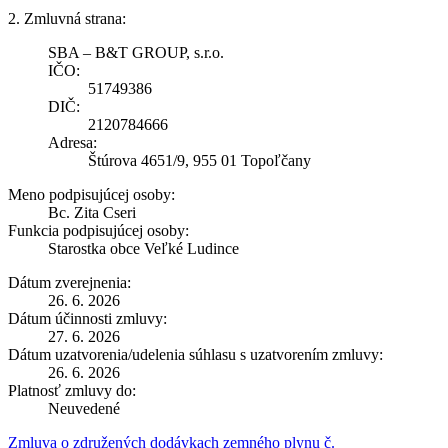
2. Zmluvná strana:
SBA – B&T GROUP, s.r.o.
IČO:
51749386
DIČ:
2120784666
Adresa:
Štúrova 4651/9, 955 01 Topoľčany
Meno podpisujúcej osoby:
Bc. Zita Cseri
Funkcia podpisujúcej osoby:
Starostka obce Veľké Ludince
Dátum zverejnenia:
26. 6. 2026
Dátum účinnosti zmluvy:
27. 6. 2026
Dátum uzatvorenia/udelenia súhlasu s uzatvorením zmluvy:
26. 6. 2026
Platnosť zmluvy do:
Neuvedené
Zmluva o združených dodávkach zemného plynu č.