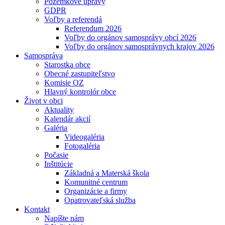
Pozemkové úpravy
GDPR
Voľby a referendá
Referendum 2026
Voľby do orgánov samosprávy obcí 2026
Voľby do orgánov samosprávnych krajov 2026
Samospráva
Starostka obce
Obecné zastupiteľstvo
Komisie OZ
Hlavný kontrolór obce
Život v obci
Aktuality
Kalendár akcií
Galéria
Videogaléria
Fotogaléria
Počasie
Inštitúcie
Základná a Materská škola
Komunitné centrum
Organizácie a firmy
Opatrovateľská služba
Kontakt
Napíšte nám