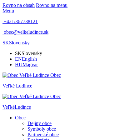
Rovno na obsah
Rovno na menu
Menu
+421/367738121
obec@velkeludince.sk
SK
Slovensky
SK
Slovensky
EN
English
HU
Magyar
Obec
Veľké
Ludince
Obec
Veľké
Ludince
Obec
Dejiny obce
Symboly obce
Partnerské obce