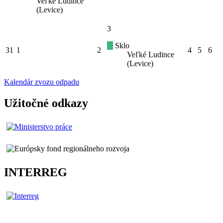
Veľké Ludince
(Levice)
3
Sklo
31
1
2
4
5
6
Veľké Ludince
(Levice)
Kalendár zvozu odpadu
Užitočné odkazy
INTERREG