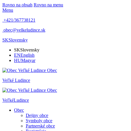
Rovno na obsah
Rovno na menu
Menu
+421/367738121
obec@velkeludince.sk
SK
Slovensky
SK
Slovensky
EN
English
HU
Magyar
Obec
Veľké
Ludince
Obec
Veľké
Ludince
Obec
Dejiny obce
Symboly obce
Partnerské obce