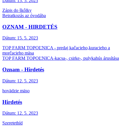
Dátum:
15. 5. 2023
Zápis do škôlky
Beiratkozás az óvodába
OZNAM - HIRDETÉS
Dátum:
15. 5. 2023
TOP FARM TOPOĽNICA - predaj kačacieho,kuracieho a
morčacieho mäsa
TOP FARM TOPOĽNICA-kacsa-, csirke-, pulykahús árusítása
Oznam - Hirdetés
Dátum:
12. 5. 2023
hovädzie mäso
Hirdetés
Dátum:
12. 5. 2023
Szeretethíd