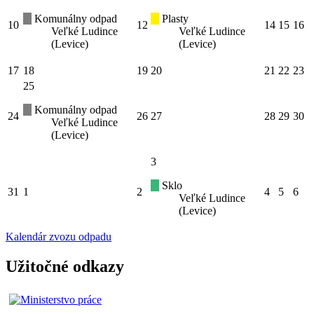
Komunálny odpad
Plasty
10
12
14
15
16
Veľké Ludince
Veľké Ludince
(Levice)
(Levice)
17
18
19
20
21
22
23
25
Komunálny odpad
24
26
27
28
29
30
Veľké Ludince
(Levice)
3
Sklo
31
1
2
4
5
6
Veľké Ludince
(Levice)
Kalendár zvozu odpadu
Užitočné odkazy