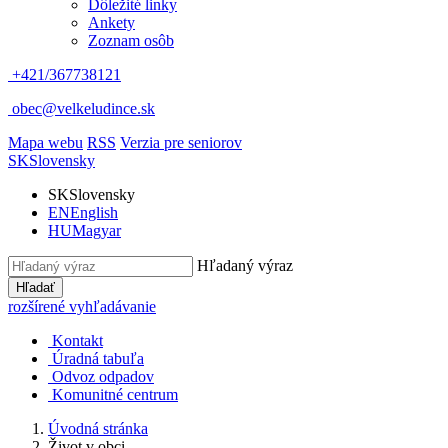
Dôležité linky
Ankety
Zoznam osôb
+421/367738121
obec@velkeludince.sk
Mapa webu
RSS
Verzia pre seniorov
SK
Slovensky
SK
Slovensky
EN
English
HU
Magyar
Hľadaný výraz
Hľadať
rozšírené vyhľadávanie
Kontakt
Úradná tabuľa
Odvoz odpadov
Komunitné centrum
Úvodná stránka
Život v obci