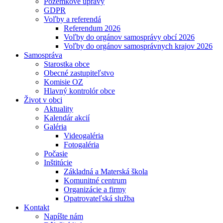
Pozemkové úpravy
GDPR
Voľby a referendá
Referendum 2026
Voľby do orgánov samosprávy obcí 2026
Voľby do orgánov samosprávnych krajov 2026
Samospráva
Starostka obce
Obecné zastupiteľstvo
Komisie OZ
Hlavný kontrolór obce
Život v obci
Aktuality
Kalendár akcií
Galéria
Videogaléria
Fotogaléria
Počasie
Inštitúcie
Základná a Materská škola
Komunitné centrum
Organizácie a firmy
Opatrovateľská služba
Kontakt
Napíšte nám