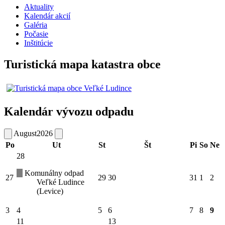
Aktuality
Kalendár akcií
Galéria
Počasie
Inštitúcie
Turistická mapa katastra obce
Kalendár vývozu odpadu
August
2026
Po
Ut
St
Št
Pi
So
Ne
28
Komunálny odpad
27
29
30
31
1
2
Veľké Ludince
(Levice)
3
4
5
6
7
8
9
11
13