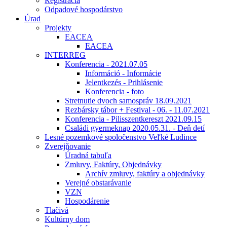
Registrácia
Odpadové hospodárstvo
Úrad
Projekty
EACEA
EACEA
INTERREG
Konferencia - 2021.07.05
Információ - Informácie
Jelentkezés - Prihlásenie
Konferencia - foto
Stretnutie dvoch samospráv 18.09.2021
Rezbársky tábor + Festival - 06. - 11.07.2021
Konferencia - Pilisszentkereszt 2021.09.15
Családi gyermeknap 2020.05.31. - Deň detí
Lesné pozemkové spoločenstvo Veľké Ludince
Zverejňovanie
Úradná tabuľa
Zmluvy, Faktúry, Objednávky
Archív zmluvy, faktúry a objednávky
Verejné obstarávanie
VZN
Hospodárenie
Tlačivá
Kultúrny dom