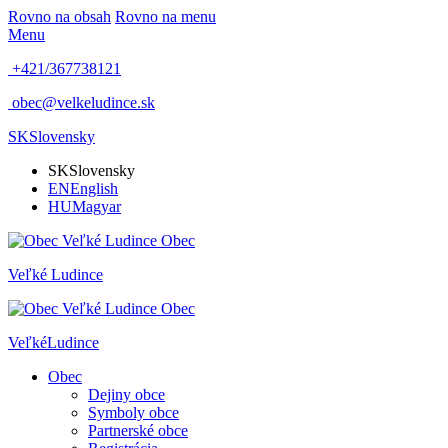
Rovno na obsah
Rovno na menu
Menu
+421/367738121
obec@velkeludince.sk
SK
Slovensky
SK
Slovensky
EN
English
HU
Magyar
Obec
Veľké
Ludince
Obec
Veľké
Ludince
Obec
Dejiny obce
Symboly obce
Partnerské obce