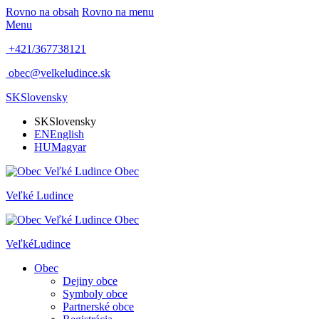
Rovno na obsah
Rovno na menu
Menu
+421/367738121
obec@velkeludince.sk
SK
Slovensky
SK
Slovensky
EN
English
HU
Magyar
Obec
Veľké
Ludince
Obec
Veľké
Ludince
Obec
Dejiny obce
Symboly obce
Partnerské obce