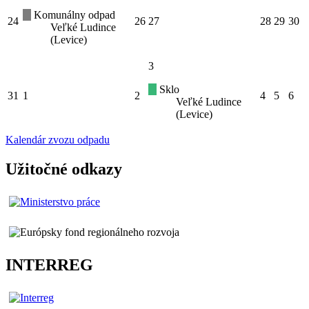
Komunálny odpad
24
26
27
28
29
30
Veľké Ludince
(Levice)
3
Sklo
31
1
2
4
5
6
Veľké Ludince
(Levice)
Kalendár zvozu odpadu
Užitočné odkazy
INTERREG