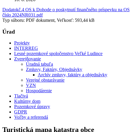
Dodatokč.4 OS k Dohode o poskytnutí finančného príspevku na OS
číslo 2024NR031.pdf
Typ súboru: PDF dokument, Veľkosť: 593,44 kB
Úrad
Projekty
INTERREG
Lesné pozemkové spoločenstvo Veľké Ludince
Zverejňovanie
Úradná tabuľa
Zmluvy, Faktúry, Objednávky
Archív zmluvy, faktúry a objednávky
Verejné obstarávanie
VZN
Hospodárenie
Tlačivá
Kultúrny dom
Pozemkové úpravy
GDPR
Voľby a referendá
Turistická mapa katastra obce