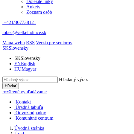
Dôležité linky
Ankety
Zoznam osôb
+421/367738121
obec@velkeludince.sk
Mapa webu
RSS
Verzia pre seniorov
SK
Slovensky
SK
Slovensky
EN
English
HU
Magyar
Hľadaný výraz
Hľadať
rozšírené vyhľadávanie
Kontakt
Úradná tabuľa
Odvoz odpadov
Komunitné centrum
Úvodná stránka
Úrad