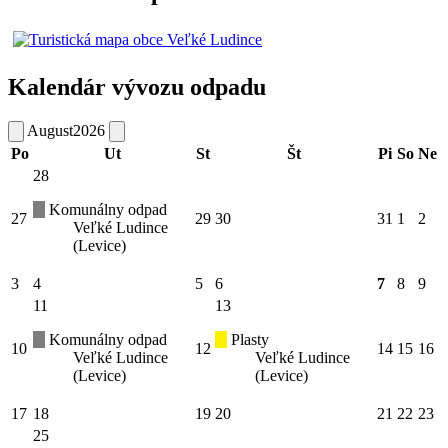
Kalendár vývozu odpadu
August
2026
Po
Ut
St
Št
Pi
So
Ne
28
Komunálny odpad
27
29
30
31
1
2
Veľké Ludince
(Levice)
3
4
5
6
7
8
9
11
13
Komunálny odpad
Plasty
10
12
14
15
16
Veľké Ludince
Veľké Ludince
(Levice)
(Levice)
17
18
19
20
21
22
23
25