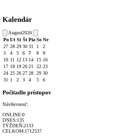
Kalendár
August
2026
Po
Ut
St
Št
Pia
So
Ne
27
28
29
30
31
1
2
3
4
5
6
7
8
9
10
11
12
13
14
15
16
17
18
19
20
21
22
23
24
25
26
27
28
29
30
31
1
2
3
4
5
6
Počítadlo prístupov
Návštevnosť:
ONLINE:
0
DNES:
135
TÝŽDEŇ:
2133
CELKOM:
1712537