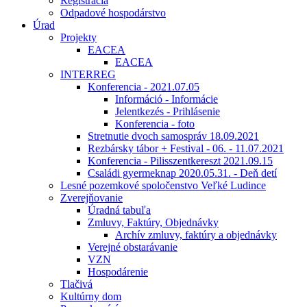
Registrácia
Odpadové hospodárstvo
Úrad
Projekty
EACEA
EACEA
INTERREG
Konferencia - 2021.07.05
Információ - Informácie
Jelentkezés - Prihlásenie
Konferencia - foto
Stretnutie dvoch samospráv 18.09.2021
Rezbársky tábor + Festival - 06. - 11.07.2021
Konferencia - Pilisszentkereszt 2021.09.15
Családi gyermeknap 2020.05.31. - Deň detí
Lesné pozemkové spoločenstvo Veľké Ludince
Zverejňovanie
Úradná tabuľa
Zmluvy, Faktúry, Objednávky
Archív zmluvy, faktúry a objednávky
Verejné obstarávanie
VZN
Hospodárenie
Tlačivá
Kultúrny dom