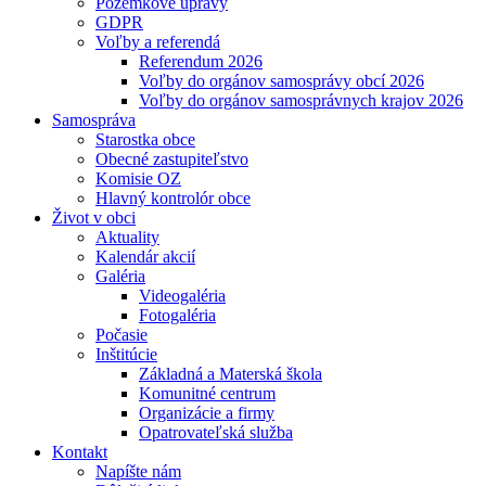
Pozemkové úpravy
GDPR
Voľby a referendá
Referendum 2026
Voľby do orgánov samosprávy obcí 2026
Voľby do orgánov samosprávnych krajov 2026
Samospráva
Starostka obce
Obecné zastupiteľstvo
Komisie OZ
Hlavný kontrolór obce
Život v obci
Aktuality
Kalendár akcií
Galéria
Videogaléria
Fotogaléria
Počasie
Inštitúcie
Základná a Materská škola
Komunitné centrum
Organizácie a firmy
Opatrovateľská služba
Kontakt
Napíšte nám