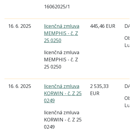
16062025/1
16. 6. 2025
licenčná zmluva
445,46 EUR
DAT
MEMPHIS - č. Z
Obe
25 0250
Lud
licenčná zmluva
MEMPHIS - č. Z
25 0250
16. 6. 2025
licenčná zmluva
2 535,33
DAT
KORWIN - č. Z 25
EUR
Obe
0249
Lud
licenčná zmluva
KORWIN - č. Z 25
0249