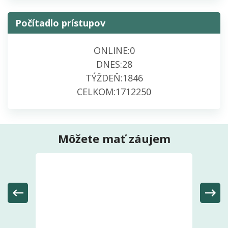
Počítadlo prístupov
ONLINE:
0
DNES:
28
TÝŽDEŇ:
1846
CELKOM:
1712250
Môžete mať záujem