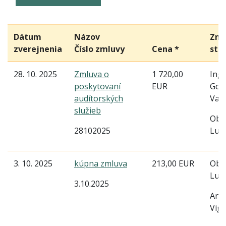
Dátum
Názov
Zml
zverejnenia
Číslo zmluvy
Cena *
str
28. 10. 2025
Zmluva o
1 720,00
Ing.
poskytovaní
EUR
God
audítorských
Vaš
služieb
Obe
28102025
Lud
3. 10. 2025
kúpna zmluva
213,00 EUR
Obe
Lud
3.10.2025
Ann
Vigl