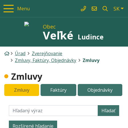
Rovno na obsah
Rovno na menu
Slo
SK
Menu
+421/367738121
obec@velkelud
Obec
Veľké
Ludince
Úvodná stránka
Úrad
Zverejňovanie
Zmluvy, Faktúry, Objednávky
Zmluvy
Zmluvy
Zmluvy
Faktúry
Objednávky
Hľadaný výraz
Hľadať
Rozšírené hľadanie