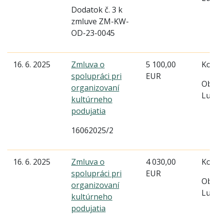
Dodatok č. 3 k
zmluve ZM-KW-
OD-23-0045
16. 6. 2025
Zmluva o
5 100,00
Koro
spolupráci pri
EUR
Obe
organizovaní
Lud
kultúrneho
podujatia
16062025/2
16. 6. 2025
Zmluva o
4 030,00
Koro
spolupráci pri
EUR
Obe
organizovaní
Lud
kultúrneho
podujatia