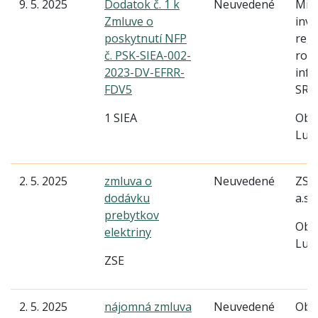
9. 5. 2025
Dodatok č. 1 k
Neuvedené
Mini
Zmluve o
inves
poskytnutí NFP
reg
č. PSK-SIEA-002-
rozv
2023-DV-EFRR-
info
FDV5
SR
1 SIEA
Obe
Lud
2. 5. 2025
zmluva o
Neuvedené
ZSE 
dodávku
a.s.
prebytkov
Obe
elektriny
Lud
ZSE
2. 5. 2025
nájomná zmluva
Neuvedené
Obe