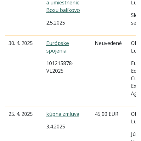
a umiestnenie
Lud
Boxu balíkovo
Slov
2.5.2025
serv
30. 4. 2025
Európske
Neuvedené
Obe
spojenia
Lud
101215878-
Eur
VL2025
Edu
Cult
Exec
Age
25. 4. 2025
kúpna zmluva
45,00 EUR
Obe
Lud
3.4.2025
Júlia