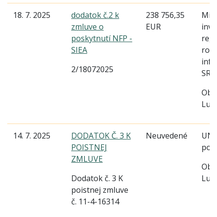
18. 7. 2025
dodatok č.2 k
238 756,35
Mini
zmluve o
EUR
inves
poskytnutí NFP -
reg
SIEA
rozv
info
2/18072025
SR
Obe
Lud
14. 7. 2025
DODATOK Č. 3 K
Neuvedené
UN
POISTNEJ
pois
ZMLUVE
Obe
Dodatok č. 3 K
Lud
poistnej zmluve
č. 11-4-16314