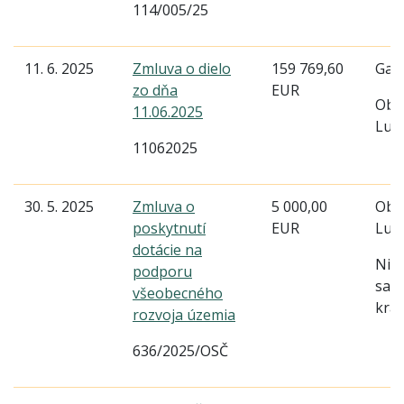
114/005/25
11. 6. 2025
Zmluva o dielo
159 769,60
Gab
zo dňa
EUR
Obe
11.06.2025
Lud
11062025
30. 5. 2025
Zmluva o
5 000,00
Obe
poskytnutí
EUR
Lud
dotácie na
Nitr
podporu
sam
všeobecného
kraj
rozvoja územia
636/2025/OSČ