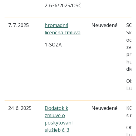
2-636/2025/OSČ
7. 7. 2025
hromadná
Neuvedené
SOZ
licenčná zmluva
Slo
och
1-SOZA
zväz
pre 
hud
die
Obe
Lud
24. 6. 2025
Dodatok k
Neuvedené
KOS
zmluve o
s.r.o
poskytovaní
Obe
služieb č. 3
Lud