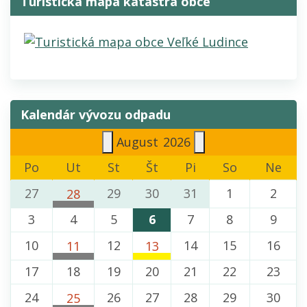
Turistická mapa katastra obce
Kalendár vývozu odpadu
August
2026
Po
Ut
St
Št
Pi
So
Ne
27
29
30
31
1
2
28
Komunálny odpad
3
4
5
6
7
8
9
Veľké Ludince (Levice)
10
12
14
15
16
11
13
Komunálny odpad
Plasty
17
18
19
20
21
22
23
Veľké Ludince (Levice)
Veľké Ludince (Levice)
24
26
27
28
29
30
25