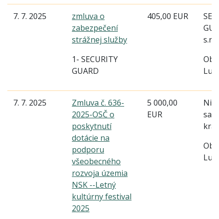
7. 7. 2025
zmluva o
405,00 EUR
SEC
zabezpečení
GUA
strážnej služby
s.r.o
1- SECURITY
Obe
GUARD
Lud
7. 7. 2025
Zmluva č. 636-
5 000,00
Nitr
2025-OSČ o
EUR
sam
poskytnutí
kraj
dotácie na
Obe
podporu
Lud
všeobecného
rozvoja územia
NSK --Letný
kultúrny festival
2025