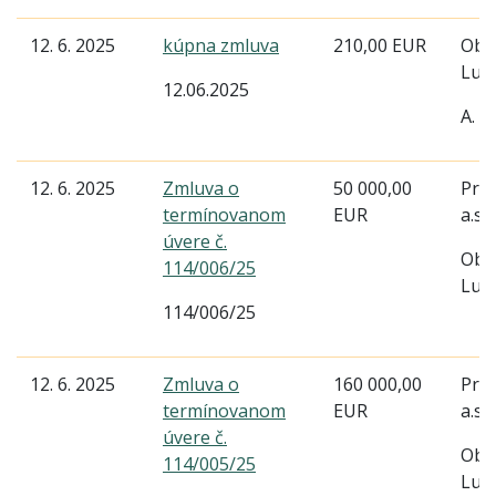
12. 6. 2025
kúpna zmluva
210,00 EUR
Obe
Lud
12.06.2025
A. G
12. 6. 2025
Zmluva o
50 000,00
Pri
termínovanom
EUR
a.s.
úvere č.
Obe
114/006/25
Lud
114/006/25
12. 6. 2025
Zmluva o
160 000,00
Pri
termínovanom
EUR
a.s.
úvere č.
Obe
114/005/25
Lud