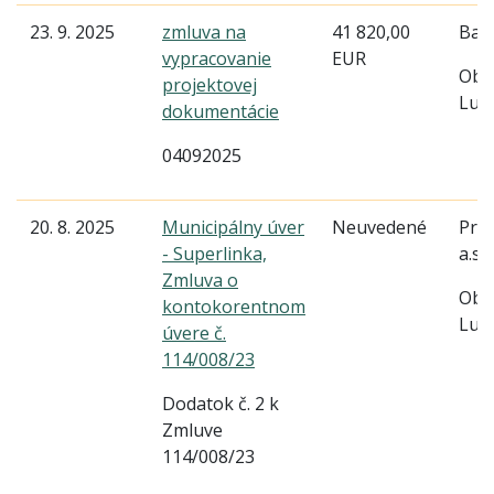
23. 9. 2025
zmluva na
41 820,00
Baus
vypracovanie
EUR
Obe
projektovej
Lud
dokumentácie
04092025
20. 8. 2025
Municipálny úver
Neuvedené
Pri
- Superlinka,
a.s.
Zmluva o
Obe
kontokorentnom
Lud
úvere č.
114/008/23
Dodatok č. 2 k
Zmluve
114/008/23