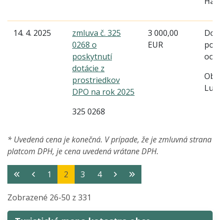
Har
14. 4. 2025
zmluva č. 325
3 000,00
Dob
0268 o
EUR
pož
poskytnutí
och
dotácie z
Obe
prostriedkov
Lud
DPO na rok 2025
325 0268
* Uvedená cena je konečná. V prípade, že je zmluvná strana
platcom DPH, je cena uvedená vrátane DPH.
1
2
3
4
Zobrazené
26
-
50
z 331